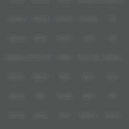
Slot Mania
Habanero
5G Games
Nolimit City
TTG
Askmeslot
Playtech
PlayStar
Live22
CQ9
Spadegaming
PP 98% RTP
FastSpin
Penguin King
SimplePlay
Booming
Yggdrasil
GMW
BigPot
Reevo
Bgaming
BNG
RedTiger
NetEnt
BTG
Play'n Go
Apparat
Nsoft
Minigame
Evolution