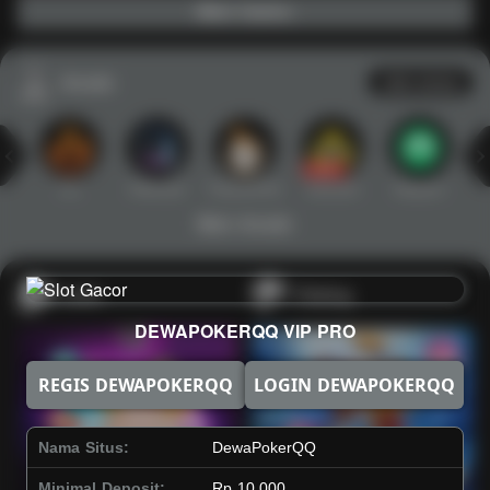
Main Casino
Arcade
Lihat semua
Hot
IDNArcade
PragmaticPlay
Askmeslot
Minigame
Mi
Main Arcade
Lotto
Fishing
DEWAPOKERQQ VIP PRO
REGIS DEWAPOKERQQ
LOGIN DEWAPOKERQQ
Nama Situs:
DewaPokerQQ
Minimal Deposit:
Rp 10,000