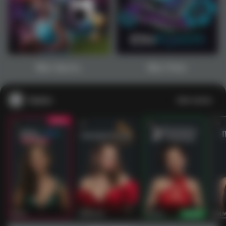
Main Sports+
Main Poker
Casino
Lihat semua
53
201
267
53
IDNLIVE
PragmaticPlay
Evolution
IDNLI